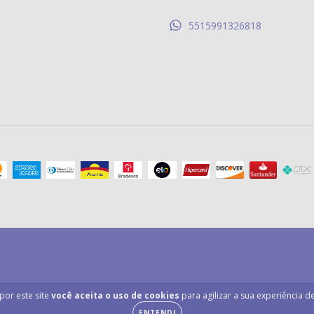
5515991326818
por este site
você aceita o uso de cookies
para agilizar a sua experiência 
ENTENDI