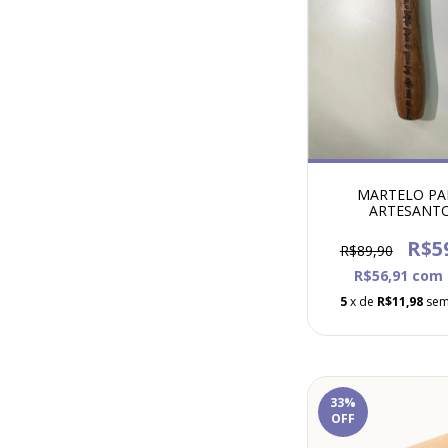
MARTELO PA
ARTESANT
R$5
R$89,90
R$56,91
com
5
x de
R$11,98
sem
33
%
OFF