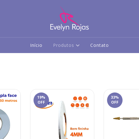
Início
Produtos
Contato
19
%
33
%
OFF
OFF