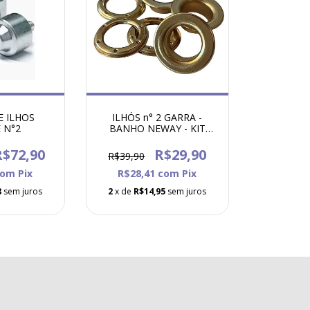
E ILHOS
ILHÓS n° 2 GARRA -
 N°2
BANHO NEWAY - KIT
COM 20 Un.
R$72,90
R$29,90
R$39,90
com
Pix
R$28,41
com
Pix
8
sem juros
2
x de
R$14,95
sem juros