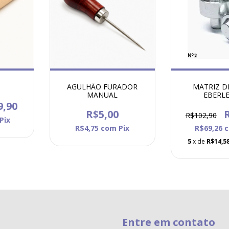
R
AGULHÃO FURADOR
MATRIZ D
MANUAL
EBERLE
9,90
R$5,00
R$102,90
Pix
R$4,75
com
Pix
R$69,26
5
x de
R$14,5
Entre em contato