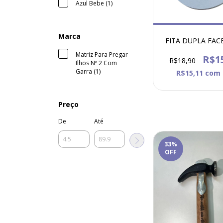
Azul Bebe (1)
Marca
FITA DUPLA FAC
Matriz Para Pregar
R$1
R$18,90
Ilhos Nº 2 Com
Garra (1)
R$15,11
com
Preço
De
Até
33
%
OFF