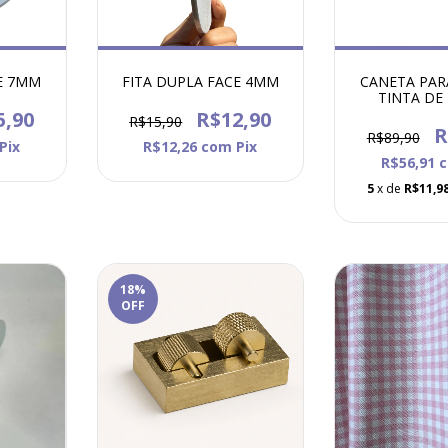
E 7MM
FITA DUPLA FACE 4MM
CANETA PAR
TINTA DE
5,90
R$12,90
R$15,90
R
R$89,90
Pix
R$12,26
com
Pix
R$56,91
5
x de
R$11,9
18
%
OFF