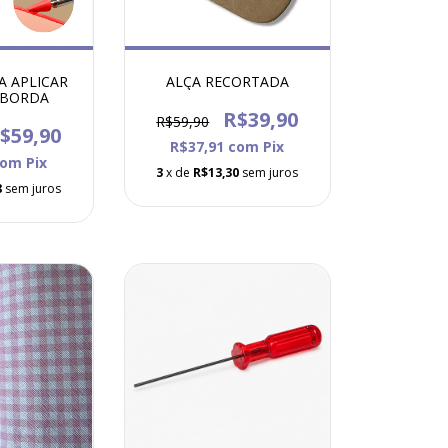
A APLICAR
ALÇA RECORTADA
 BORDA
R$39,90
R$59,90
$59,90
R$37,91
com
Pix
com
Pix
3
x de
R$13,30
sem juros
8
sem juros