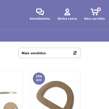
0
Atendimento
Minha conta
Meu carrinho
33
%
OFF