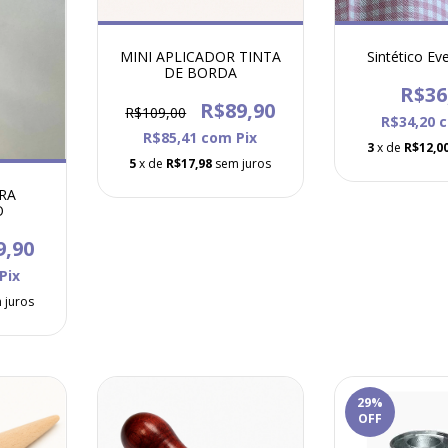
MINI APLICADOR TINTA
Sintético Ev
DE BORDA
R$36
R$89,90
R$109,00
R$34,20
R$85,41
com
Pix
3
x de
R$12,0
5
x de
R$17,98
sem juros
RA
O
9,90
Pix
 juros
29
%
OFF